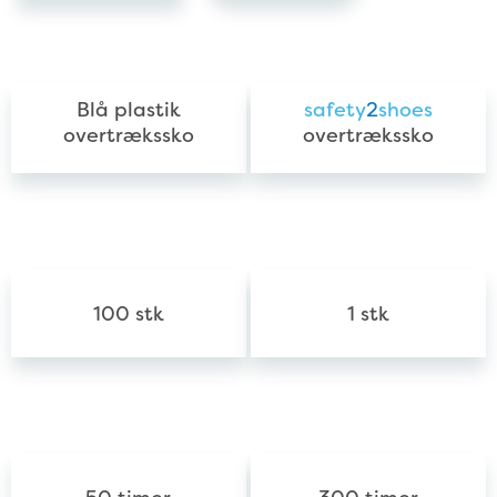
Skoovertræk/-type
Blå plastik
safety
2
shoes
overtrækssko
overtrækssko
Forbrug
100 stk
1 stk
Gennemsnitslevetid