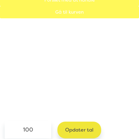
Gå til kurven
Beregn besparelsen på miljøet og din økonomi
Efter køb af 36 par blå plastik overtrækssko
starter din besparelse.
Hvor stort antal blå plastik overtrækssko
indkøbes der til virksomheden?
Levetid og priser er gennemsnitsberegninger
Indtast antal her (mindst 100 par)
Opdater tal