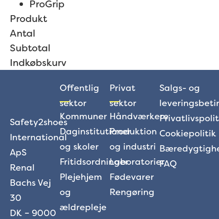
ProGrip
Produkt
Antal
Subtotal
Indkøbskurv
Offentlig
Privat
Salgs- og
sektor
sektor
leveringsbeti
Kommuner
Håndværker
e
Privatlivspolit
Safety2shoes
Daginstitutioner
Produktion
Cookiepolitik
International
og skoler
og
i
ndustri
Bæredygtigh
ApS
Fritidsordninger
Laboratorier
FAQ
Renal
Plejehjem
Fødevarer
Bachs Vej
og
Rengøring
30
ældrepleje
DK – 9000